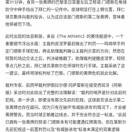
第31分钟，身背一张黄牌的巴黎圣日耳曼左后卫努诺·门德斯在角球
防守中伸手挡出了拜仁的一记传中。皮球明显打在上臂位置，拜仁
球员集体向裁判投诉，认为这应该是门德斯的第二张黄牌，意味着
他将被罚下场。
此时出现的信息断层，来自《The Athletic》的赛场报道中，一个
重要细节浮出水面：主裁判皮涅罗最初做出了判罚——鸣哨举手判
定门德斯手球犯规，两名助理裁判确认主裁判示意的方向；然而在
短暂的场边交谈之后，判决被推翻了。助理裁判提醒皮涅罗，短短
零点几秒之前，拜仁球员莱默尔在停球时先行手球。主裁采纳了这
一建议，最终将球权判给了巴黎。门德斯的黄牌危机就此化解。
裁判专家、前西甲裁判伊图拉尔德·冈萨雷斯在接受西班牙《阿斯
报》采访时对此给出了完整的法理解读：“裁判的哨声是针对此前的
犯规。退一步讲，即便没有那次先前的犯规，这球是否该出示第二
张黄牌也存在疑问。因为只有在破坏‘有威胁进攻’的情况下，才会被
黄牌警告。而当时球正朝着边线去，并不完全符合这一标准。”此前
已拥有一张黄牌的努诺·门德斯本有可能遭遇红牌离场，但在莱默尔
先前犯规这一前置判罚以及“有威胁进攻”标准未满足的双重逻辑