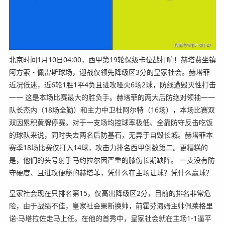
北京时间1月10日04:00，西甲第19轮保级卡位战打响！赫塔费坐镇
阿方索・佩雷斯球场，迎战仅领先降级区3分的皇家社会。赫塔菲
近况低迷，近6轮1胜1平4负且进攻哑火6场2球，防线遭毁灭性打击
—— 这是本场比赛最大的胜负手。赫塔菲的两大后防绝对领袖——
队长杰内（18场全勤）和主力中卫杜阿尔特（16场），本场比赛双
双因累积黄牌停赛。对于一支场均控球率极低、全靠防守反击吃饭
的球队来说，同时失去两名后防基石，无异于自毁长城。赫塔菲本
赛季18场比赛仅打入14球，攻击力排名西甲倒数第二。更糟糕的
是，他们的头号射手马约拉尔因严重的膝伤长期缺阵。 一支没有防
守硬度、且进攻便秘的赫塔菲，凭什么在主场让球？凭什么赢球？
皇家社会现在只排名第15，仅高出降级区2分，目前的排名非常危
险，由于战绩不佳，皇家社会果断换帅，前霍芬海姆主帅佩莱格里
诺·马塔拉佐走马上任。在他的首秀中，皇家社会就在主场1-1逼平