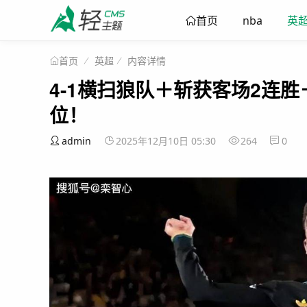
nba
英
首页
英超
内容详情
首页
4-1横扫狼队＋斩获客场2连胜
位！
admin
2025年12月10日 05:30
264
0