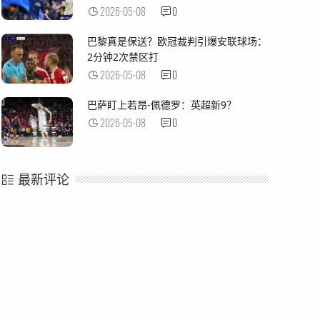
2026-05-08
0
巴黎真是保送？欧冠裁判引爆安联球场：
2分钟2次禁区打
2026-05-08
0
巴萨盯上若昂-佩德罗：英超新9？
2026-05-08
0
最新评论