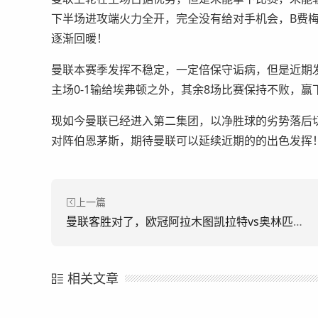
下半场进攻端火力全开，完全没有给对手机会，B费
逐渐回暖！
曼联本赛季发挥不稳定，一定倍保守诟病，但是近期
主场0-1输给埃弗顿之外，其余8场比赛保持不败，赢
现如今曼联已经进入第二集团，以净胜球的劣势落后
对阵伯恩茅斯，期待曼联可以延续近期的的出色发挥
上一篇
曼联客胜对了，欧冠阿拉木图凯拉特vs奥林匹亚科斯：我预测客胜
相关文章