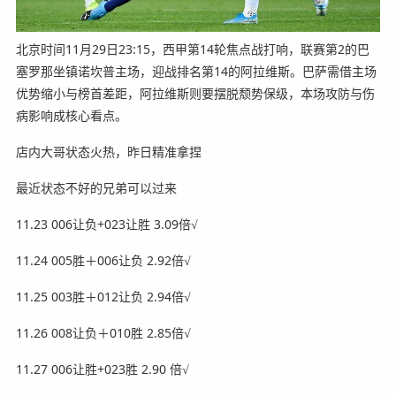
北京时间11月29日23:15，西甲第14轮焦点战打响，联赛第2的巴
塞罗那坐镇诺坎普主场，迎战排名第14的阿拉维斯。巴萨需借主场
优势缩小与榜首差距，阿拉维斯则要摆脱颓势保级，本场攻防与伤
病影响成核心看点。
店内大哥状态火热，昨日精准拿捏
最近状态不好的兄弟可以过来
11.23 006让负+023让胜 3.09倍√
11.24 005胜＋006让负 2.92倍√
11.25 003胜＋012让负 2.94倍√
11.26 008让负＋010胜 2.85倍√
11.27 006让胜+023胜 2.90 倍√