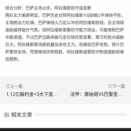
综合分析：巴萨主场占优，阿拉维斯防守成变数
两队实力差距明显，巴萨历史对阵阿拉维斯10战8胜2平保持不败，
主场统治力拉满。巴萨锋线火力足以冲击阿拉维斯防线，且主场球
迷助威将提升气势。但阿拉维斯密集防守能力突出，可能限制巴萨
中路渗透。不过巴萨边路突破与定位球优势显著，莱万的抢点威胁
巨大。阿拉维斯客场疲软叠加进攻乏力，恐难抵巴萨攻势。预计巴
萨掌控全场，凭借锋线优势取胜，阿拉维斯或靠防守制造威胁但难
改颓势。
上一篇
下一篇
1.12亿解约金+3大下家哄抢！穆帅去向引爆足坛，是救赎还是谢幕？
法甲：摩纳哥VS巴黎圣日尔曼
相关文章